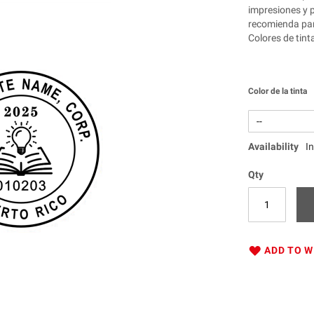
impresiones y 
recomienda para
Colores de tint
Color de la tinta
Availability
I
Qty
ADD TO W