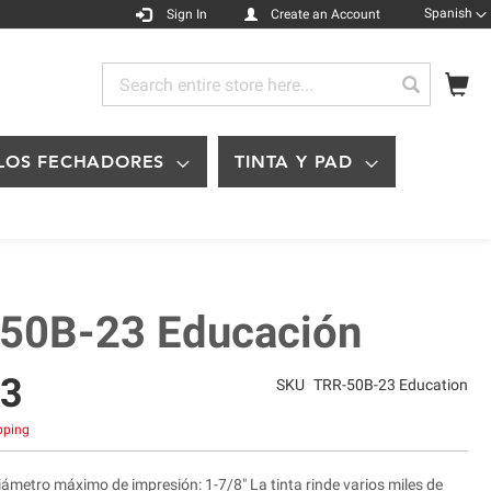
Languag
Spanish
Sign In
Create an Account
My
Search
Search
LOS FECHADORES
TINTA Y PAD
50B-23 Educación
63
SKU
TRR-50B-23 Education
ipping
ámetro máximo de impresión: 1-7/8" La tinta rinde varios miles de