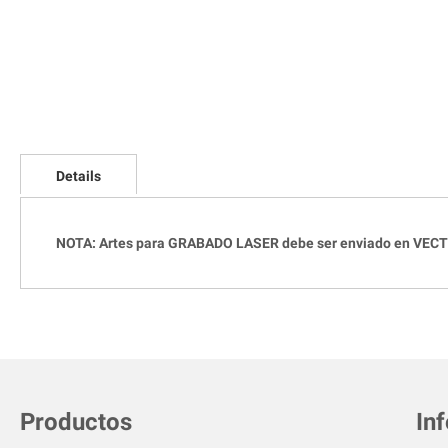
Skip
to
Details
the
beginning
of
the
NOTA: Artes para GRABADO LASER debe ser enviado en VECT
images
gallery
Productos
In