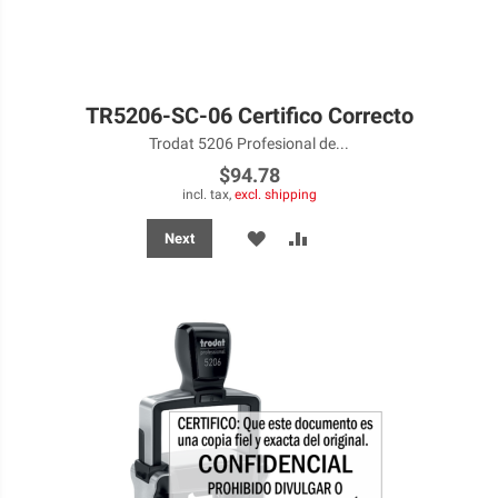
TR5206-SC-06 Certifico Correcto
Trodat 5206 Profesional de...
$94.78
incl. tax,
excl. shipping
ADD
ADD
Next
TO
TO
WISH
COMPARE
LIST