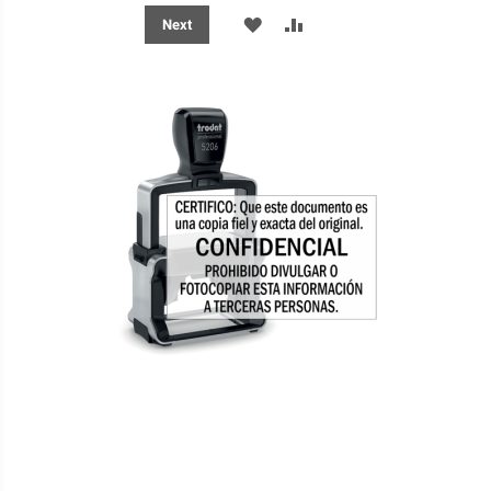
ADD
ADD
Next
TO
TO
WISH
COMPARE
LIST