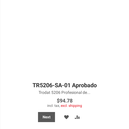
TR5206-SA-01 Aprobado
Trodat 5206 Profesional de...
$94.78
incl. tax,
excl. shipping
ADD
ADD
Next
TO
TO