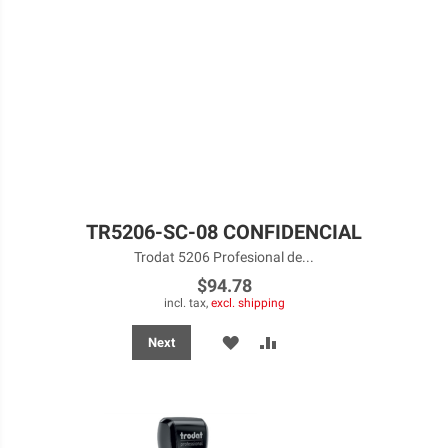
TR5206-SC-08 CONFIDENCIAL
Trodat 5206 Profesional de...
$94.78
incl. tax,
excl. shipping
ADD
ADD
Next
TO
TO
WISH
COMPARE
LIST