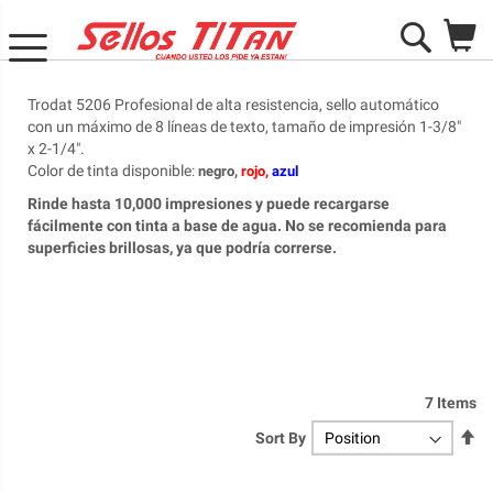
M
Search
Trodat 5206 Profesional de alta resistencia, sello automático
con un máximo de 8 líneas de texto, tamaño de impresión 1-3/8"
x 2-1/4".
Color de tinta disponible
:
negro,
rojo,
azul
Rinde hasta 10,000 impresiones y puede recargarse
fácilmente con tinta a base de agua. No se recomienda para
superficies brillosas, ya que podría correrse.
7
Items
Se
Sort By
De
Di