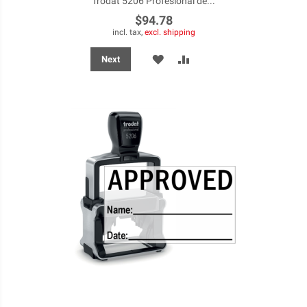
Trodat 5206 Profesional de...
$94.78
incl. tax,
excl. shipping
ADD
ADD
Next
TO
TO
WISH
COMPARE
LIST