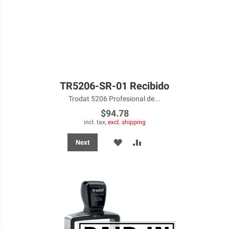
TR5206-SR-01 Recibido
Trodat 5206 Profesional de...
$94.78
incl. tax,
excl. shipping
ADD
ADD
Next
TO
TO
WISH
COMPARE
LIST