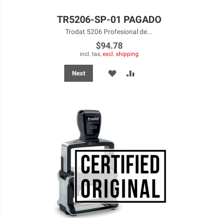
TR5206-SP-01 PAGADO
Trodat 5206 Profesional de...
$94.78
incl. tax,
excl. shipping
ADD
ADD
Next
TO
TO
WISH
COMPARE
LIST