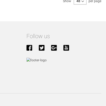
Show
per page
Follow us