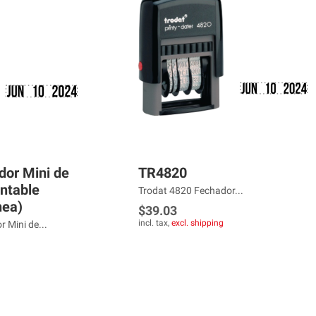
or Mini de
TR4820
ntable
Trodat 4820 Fechador...
nea)
$39.03
incl. tax,
excl. shipping
 Mini de...