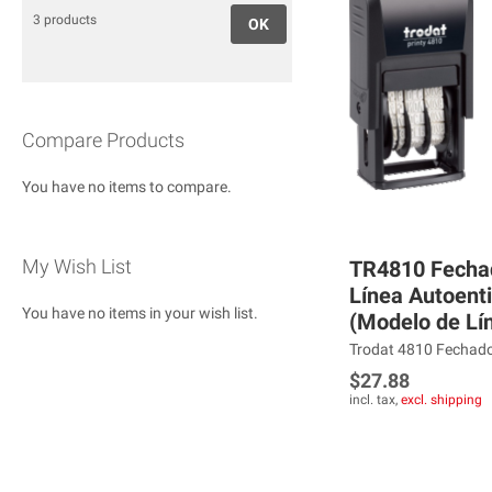
3 products
OK
Compare Products
You have no items to compare.
My Wish List
TR4810 Fechad
Línea Autoenti
You have no items in your wish list.
(Modelo de Lí
Trodat 4810 Fechador
$27.88
Add To Cart
incl. tax,
excl. shipping
ADD
Add To Cart
Add To Cart
TO
ADD
ADD
ADD