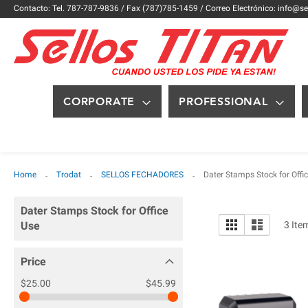
Contacto: Tel. 787-787-9836 / Fax (787)785-1459 / Correo Electrónico: info@se
CORPORATE
PROFESSIONAL
Home
Trodat
SELLOS FECHADORES
Dater Stamps Stock for Offi
Dater Stamps Stock for Office
View
Grid
List
Use
3
Ite
as
Price
$25.00
$45.99