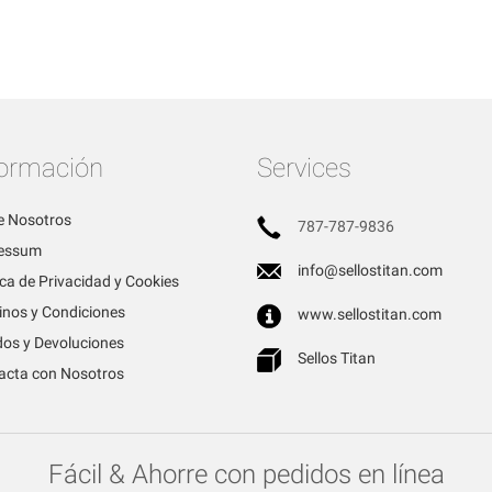
formación
Services
e Nosotros
787-787-9836
essum
info@sellostitan.com
ica de Privacidad y Cookies
inos y Condiciones
www.sellostitan.com
dos y Devoluciones
Sellos Titan
acta con Nosotros
Fácil & Ahorre con pedidos en línea