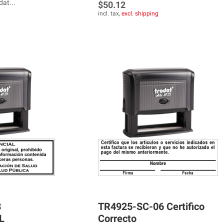
at...
$50.12
incl. tax,
excl. shipping
8
TR4925-SC-06 Certifico
L
Correcto