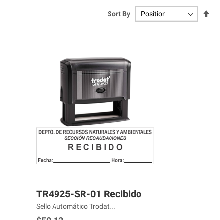
Se
Sort By
De
Dir
TR4925-SR-01 Recibido
Sello Automático Trodat...