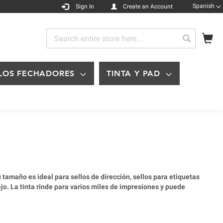
Languag
Spanish
Sign In
Create an Account
My
Search
Search
LOS FECHADORES
TINTA Y PAD
tamaño es ideal para sellos de dirección, sellos para etiquetas
jo. La tinta rinde para varios miles de impresiones y puede