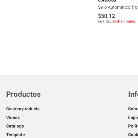
Sello Automático Trod
$50.12
incl. tax,
excl. shipping
Next
Next
ADD
ADD
TO
ADD
TO
ADD
WISH
TO
WISH
TO
LIST
COMPARE
LIST
COMPARE
Productos
In
Custom products
Sobr
Videos
Impr
Catalogo
Polít
Template
Cook