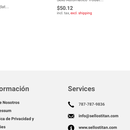
at...
$50.12
incl. tax,
excl. shipping
formación
Services
e Nosotros
787-787-9836
essum
info@sellostitan.com
ica de Privacidad y
ies
www.sellostitan.com