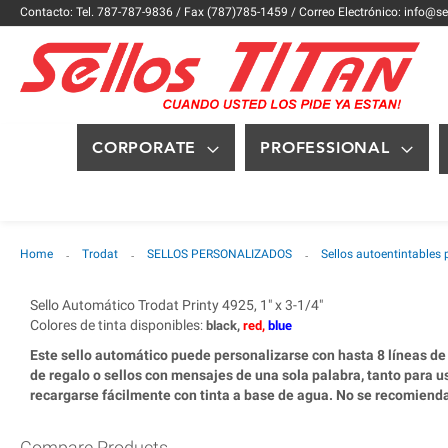
Contacto: Tel. 787-787-9836 / Fax (787)785-1459 / Correo Electrónico: info@se
CORPORATE
PROFESSIONAL
Home
Trodat
SELLOS PERSONALIZADOS
Sellos autoentintables 
Sello Automático Trodat Printy 4925, 1" x 3-1/4"
Colores de tinta disponibles
:
black,
red,
blue
Este sello automático puede personalizarse con hasta 8 líneas de 
de regalo o sellos con mensajes de una sola palabra, tanto para u
recargarse fácilmente con tinta a base de agua. No se recomienda 
Compare Products