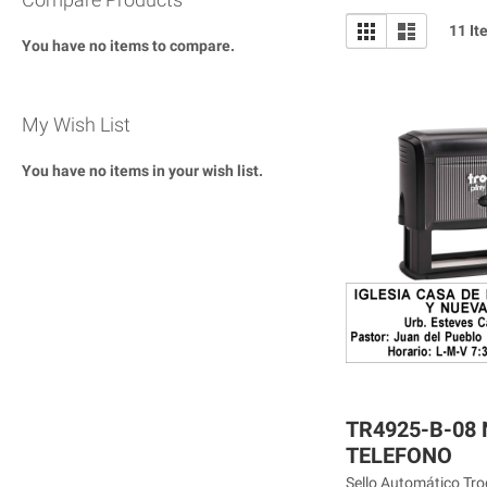
View
Grid
List
11
It
as
You have no items to compare.
My Wish List
You have no items in your wish list.
TR4925-B-08
TELEFONO
Sello Automático Trod