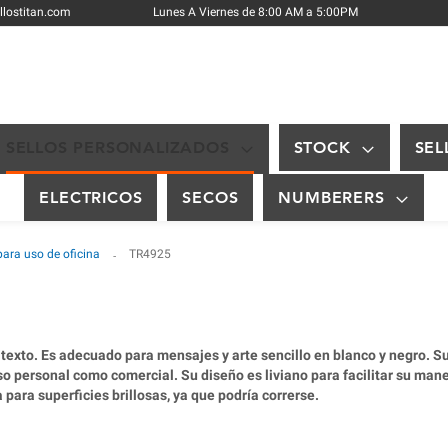
Skip
llostitan.com
Lunes A Viernes de 8:00 AM a 5:00PM
to
Content
SELLOS PERSONALIZADOS
STOCK
SEL
ELECTRICOS
SECOS
NUMBERERS
para uso de oficina
TR4925
texto. Es adecuado para mensajes y arte sencillo en blanco y negro. Su 
so personal como comercial. Su diseño es liviano para facilitar su mane
para superficies brillosas, ya que podría correrse.