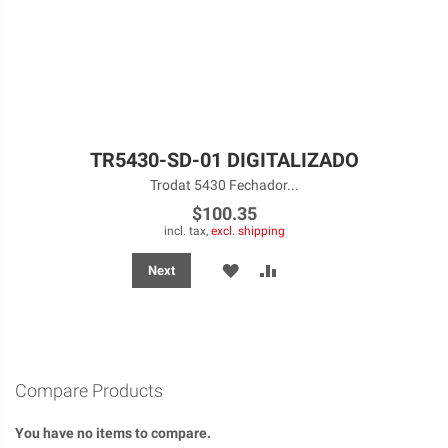
TR5430-SD-01 DIGITALIZADO
Trodat 5430 Fechador...
$100.35
incl. tax,
excl. shipping
ADD
ADD
Next
TO
TO
WISH
COMPARE
LIST
Compare Products
You have no items to compare.