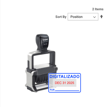
2
Items
Se
Sort By
De
Di