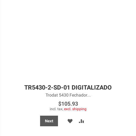
TR5430-2-SD-01 DIGITALIZADO
Trodat 5430 Fechador...
$105.93
incl. tax,
excl. shipping
ADD
ADD
Next
TO
TO