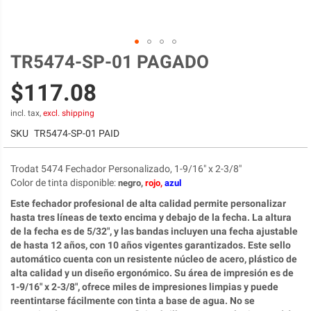
TR5474-SP-01 PAGADO
Skip
to
$117.08
the
beginning
of
incl. tax,
excl. shipping
the
SKU
TR5474-SP-01 PAID
images
gallery
Trodat 5474 Fechador Personalizado, 1-9/16" x 2-3/8"
Color de tinta disponible
:
negro,
rojo,
azul
Este fechador profesional de alta calidad permite personalizar
hasta tres líneas de texto encima y debajo de la fecha. La altura
de la fecha es de 5/32", y las bandas incluyen una fecha ajustable
de hasta 12 años, con 10 años vigentes garantizados. Este sello
automático cuenta con un resistente núcleo de acero, plástico de
alta calidad y un diseño ergonómico. Su área de impresión es de
1-9/16" x 2-3/8", ofrece miles de impresiones limpias y puede
reentintarse fácilmente con tinta a base de agua. No se