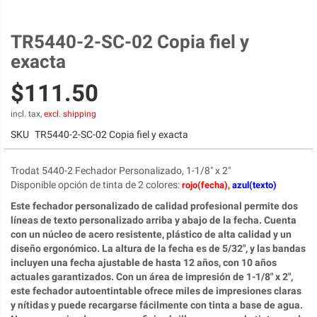
TR5440-2-SC-02 Copia fiel y
Skip
to
exacta
the
beginning
$111.50
of
the
incl. tax,
excl. shipping
images
SKU
TR5440-2-SC-02 Copia fiel y exacta
gallery
Trodat 5440-2 Fechador Personalizado, 1-1/8" x 2"
Disponible opción de tinta de 2 colores
:
rojo(fecha),
azul(texto)
Este fechador personalizado de calidad profesional permite dos
líneas de texto personalizado arriba y abajo de la fecha. Cuenta
con un núcleo de acero resistente, plástico de alta calidad y un
diseño ergonómico. La altura de la fecha es de 5/32", y las bandas
incluyen una fecha ajustable de hasta 12 años, con 10 años
actuales garantizados. Con un área de impresión de 1-1/8" x 2",
este fechador autoentintable ofrece miles de impresiones claras
y nítidas y puede recargarse fácilmente con tinta a base de agua.