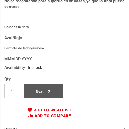
No se recomienda para superficies brillosas, ya que la tinta puede
correrse.
Color de la tinta
Azul/Rojo
Formato de fecha/número
MMM DD YYYY
Availability
In stock
Qty
Next
ADD TO WISH LIST
ADD TO COMPARE