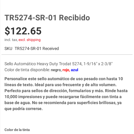
TR5274-SR-01 Recibido
Skip
to
$122.65
the
beginning
of
incl. tax,
excl. shipping
the
SKU
TR5274-SR-01 Received
images
gallery
Sello Automático Heavy Duty Trodat 5274, 1-9/16" x 2-3/8"
Color de tinta disponible
:
negro,
rojo,
azul
Personalice este sello automático de uso pesado con hasta 10
líneas de texto. Ideal para uso frecuente y de alto volumen.
Perfecto para sellos de dirección, formularios y más. Rinde hasta
10,000 impresiones y puede recargarse fácilmente con tinta a
base de agua. No se recomienda para superficies brillosas, ya
que podría correrse.
Color de la tinta