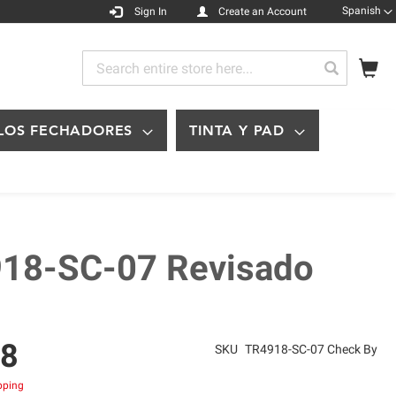
Languag
Spanish
Sign In
Create an Account
My
Search
Search
LOS FECHADORES
TINTA Y PAD
18-SC-07 Revisado
08
SKU
TR4918-SC-07 Check By
ipping