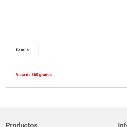
Skip
to
Details
the
beginning
of
the
images
Vista de 360 grados
gallery
Productos
In