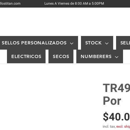
Skip
llostitan.com
Lunes A Viernes de 8:00 AM a 5:00PM
to
Content
SELLOS PERSONALIZADOS
STOCK
SEL
ELECTRICOS
SECOS
NUMBERERS
TR49
Por
$40.
incl. tax,
excl. sh