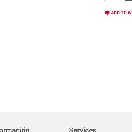
ADD TO W
formación
Services