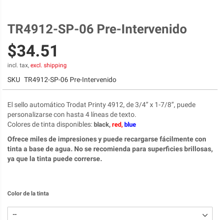
TR4912-SP-06 Pre-Intervenido
Skip
to
$34.51
the
beginning
of
incl. tax,
excl. shipping
the
SKU
TR4912-SP-06 Pre-Intervenido
images
gallery
El sello automático Trodat Printy 4912, de 3/4” x 1-7/8”, puede
personalizarse con hasta 4 líneas de texto.
Colores de tinta disponibles
:
black,
red,
blue
Ofrece miles de impresiones y puede recargarse fácilmente con
tinta a base de agua. No se recomienda para superficies brillosas,
ya que la tinta puede correrse.
Color de la tinta